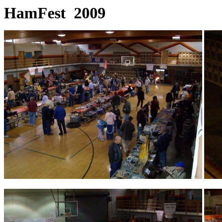
HamFest
2009